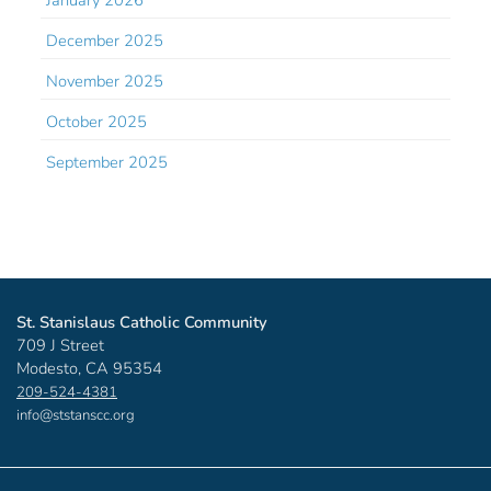
January 2026
December 2025
November 2025
October 2025
September 2025
St. Stanislaus Catholic Community
709 J Street
Modesto, CA 95354
209-524-4381
info@ststanscc.org