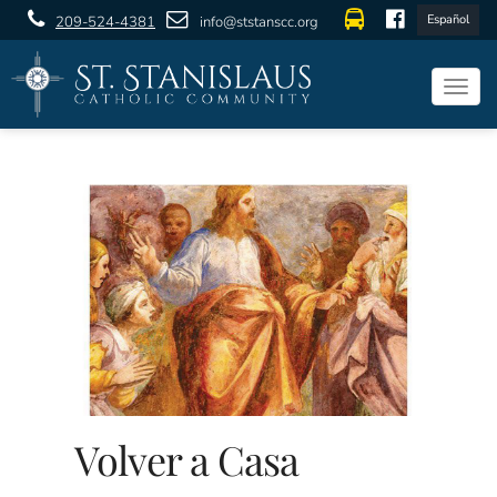
Español
209-524-4381
info@ststanscc.org
Togg
navig
Volver a Casa