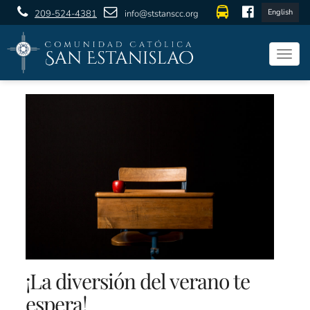
English
209-524-4381
info@ststanscc.org
Togg
navig
¡La diversión del verano te
espera!