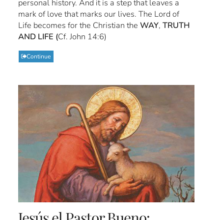
personal history. And it is a step that leaves a
mark of love that marks our lives. The Lord of
Life becomes for the Christian the
WAY
,
TRUTH
AND LIFE (
Cf. John 14:6)
Continue
Jesús el Pastor Bueno: