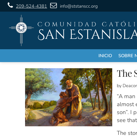
209-524-4381
info@ststanscc.org
INICIO
SOBRE 
The S
by Deacon
“A man 
almost e
son”. I 
see that
The stor