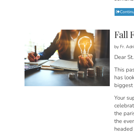
Contin
Fall 
by Fr. Ad
Dear St.
This pas
has look
biggest 
Your sup
celebrat
the pari
the eve
headed u