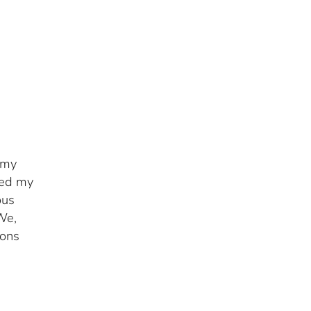
 my
ied my
ous
We,
ions