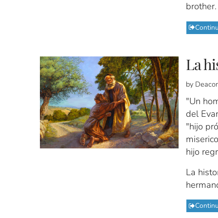
brother.
Contin
La hi
by Deacon
"Un hom
del Evan
"hijo pr
miseric
hijo reg
La histo
herman
Contin