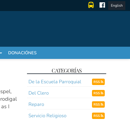
English
DONACIÓNES
CATEGORÍAS
De la Escuela Parroquial
RSS
spel,
Del Clero
RSS
prodigal
Reparo
RSS
 as I
Servicio Religioso
RSS
e