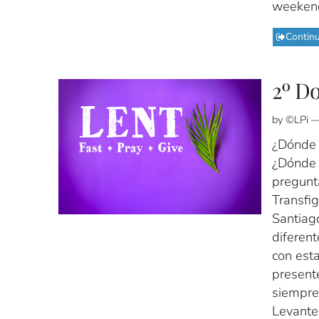
weekend
Contin
2º D
by ©LPi —
¿Dónde 
¿Dónde 
pregunt
Transfi
Santiago
diferent
con esta
present
siempre
Levantem