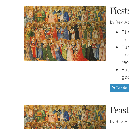
Fiest
by Rev. A
El 
de 
Fue
don
rec
Fue
gob
Contin
Feast
by Rev. A