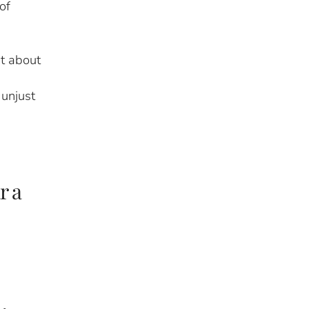
of
t about
 unjust
r a