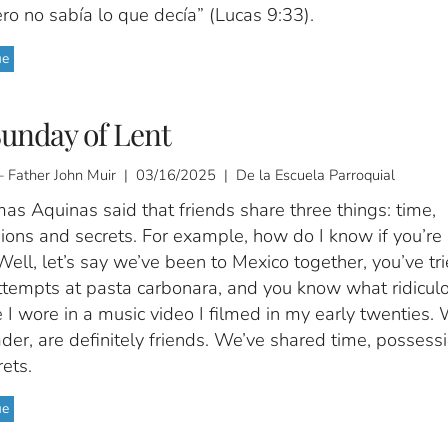
ero no sabía lo que decía” (Lucas 9:33).
ue
unday of Lent
 Father John Muir | 03/16/2025 | De la Escuela Parroquial
as Aquinas said that friends share three things: time,
ions and secrets. For example, how do I know if you’re
Well, let’s say we’ve been to Mexico together, you’ve tr
ttempts at pasta carbonara, and you know what ridicul
I wore in a music video I filmed in my early twenties. 
der, are definitely friends. We’ve shared time, possess
ets.
ue