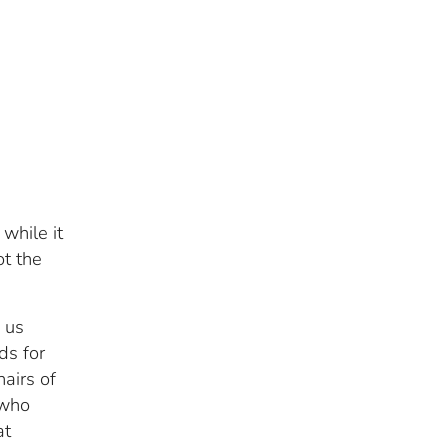
while it
ot the
 us
ds for
airs of
 who
at