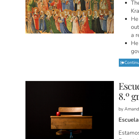
The
Kra
He 
ou
a r
He 
gov
Contin
Escue
8.º g
by Amand
Escuela
Estamos