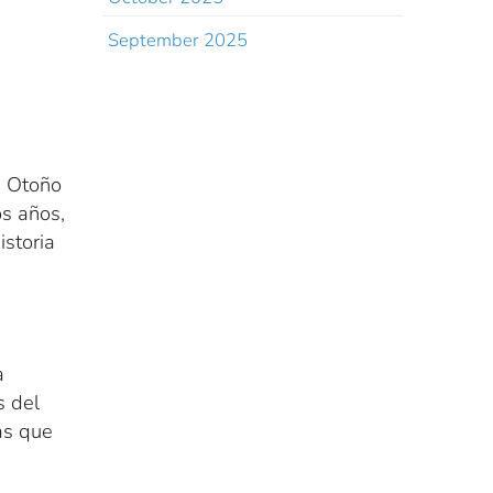
September 2025
e Otoño
os años,
istoria
a
s del
as que