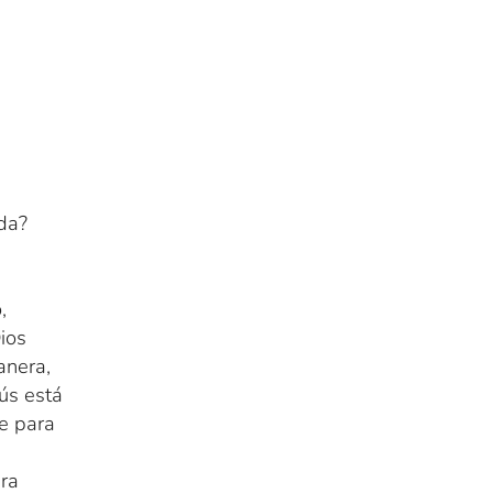
da?
,
ios
anera,
ús está
e para
ara