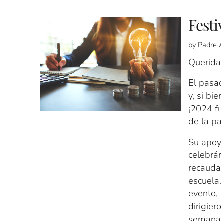
Festi
by Padre 
Querida 
El pasa
y, si bi
¡2024 fu
de la pa
Su apoy
celebrá
recauda
escuela
evento, 
dirigier
semana 