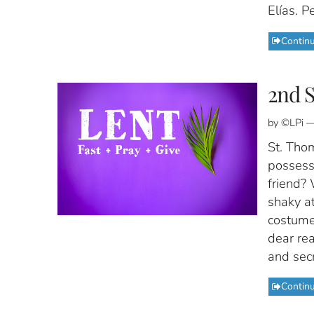
Elías. P
Contin
2nd S
by ©LPi —
St. Thom
possess
friend? 
shaky a
costume 
dear rea
and secr
Contin