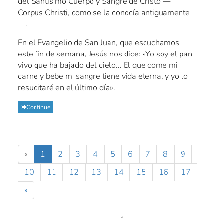
del Santísimo Cuerpo y Sangre de Cristo —
Corpus Christi, como se la conocía antiguamente
—.
En el Evangelio de San Juan, que escuchamos
este fin de semana, Jesús nos dice: «Yo soy el pan
vivo que ha bajado del cielo... El que come mi
carne y bebe mi sangre tiene vida eterna, y yo lo
resucitaré en el último día».
Continue
«
1
2
3
4
5
6
7
8
9
10
11
12
13
14
15
16
17
»